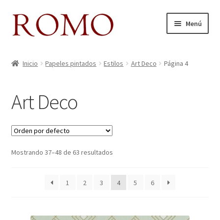
Ir
Ir
Menú
a
al
la
contenido
Inicio
navegación
Inicio
Papeles pintados
Estilos
Art Deco
Página 4
Aviso legal
Art Deco
Blog
Carrito
Mostrando 37–48 de 63 resultados
Colecciones
Contacto
1
2
3
4
5
6
Donde Estamos