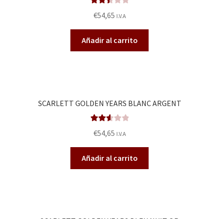
Valora
€
54,65
I.V.A
do en
2.53
Añadir al carrito
de 5
SCARLETT GOLDEN YEARS BLANC ARGENT
Valora
€
54,65
I.V.A
do en
2.66
Añadir al carrito
de 5