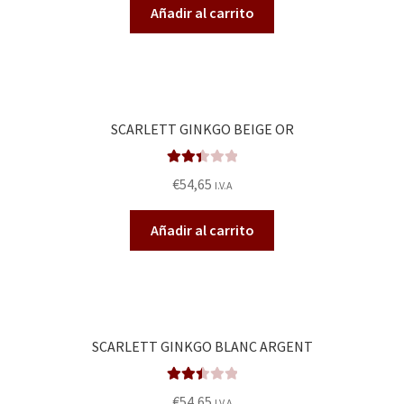
QUÉ OFRECEMOS
Añadir al carrito
de 5
Quienes somos
Términos de uso
SCARLETT GINKGO BEIGE OR
Tienda
Valora
€
54,65
I.V.A
Tu Proyecto
do en
2.46
Añadir al carrito
de 5
SCARLETT GINKGO BLANC ARGENT
Valora
€
54,65
I.V.A