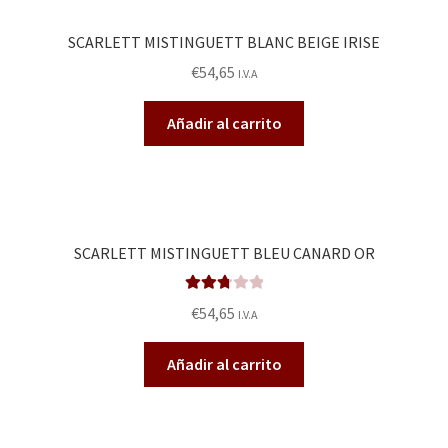
SCARLETT MISTINGUETT BLANC BEIGE IRISE
€
54,65
I.V.A
Añadir al carrito
SCARLETT MISTINGUETT BLEU CANARD OR
Valorad
€
54,65
I.V.A
o en
2.80
de
Añadir al carrito
5