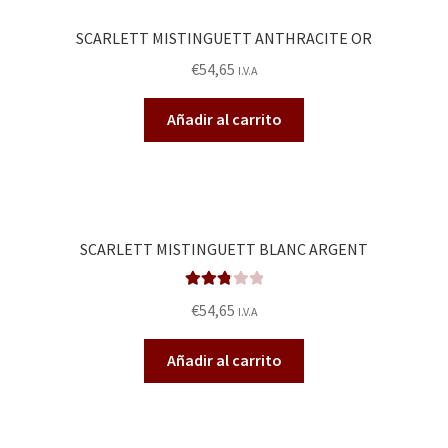
SCARLETT MISTINGUETT ANTHRACITE OR
€
54,65
I.V.A
Añadir al carrito
SCARLETT MISTINGUETT BLANC ARGENT
Valorad
€
54,65
I.V.A
o en
2.90
de
Añadir al carrito
5