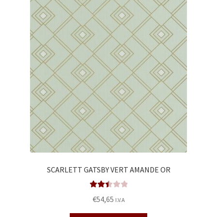
Enmarcación
Finalizar compra
Más información sobre las cookies
Mi cuenta
Política de cookies
Política de devoluciones
Política de privacidad
SCARLETT GATSBY VERT AMANDE OR
Preguntas frecuentes
Valora
€
54,65
I.V.A
do en
2.50