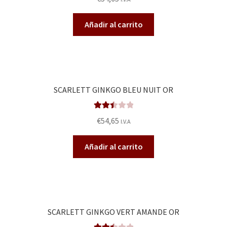
do en
2.50
Añadir al carrito
de 5
SCARLETT GINKGO BLEU NUIT OR
Valora
€
54,65
I.V.A
do en
2.51
Añadir al carrito
de 5
SCARLETT GINKGO VERT AMANDE OR