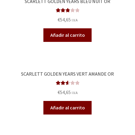
SCARLETT GOLDEN YEARS BLEU NUIT OR
Valorad
€
54,65
I.V.A
o en
2.93
de
Añadir al carrito
5
SCARLETT GOLDEN YEARS VERT AMANDE OR
Valora
€
54,65
I.V.A
do en
2.63
Añadir al carrito
de 5