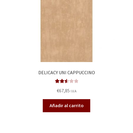
DELICACY UNI CAPPUCCINO
Valora
€
67,85
I.V.A
do en
2.56
Añadir al carrito
de 5