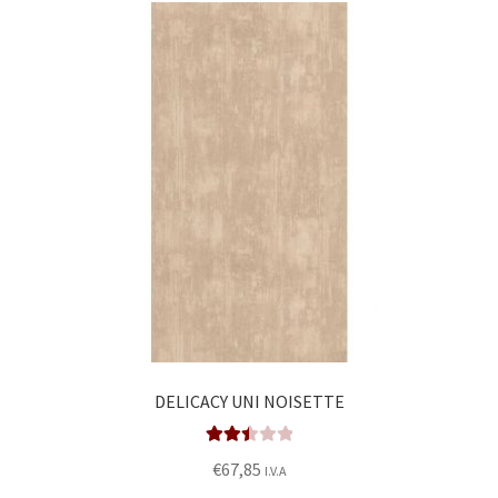
DELICACY UNI NOISETTE
Valora
€
67,85
I.V.A
do en