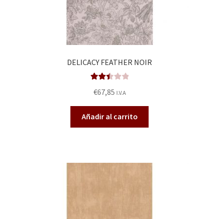
DELICACY FEATHER NOIR
Valora
€
67,85
I.V.A
do en
2.53
Añadir al carrito
de 5