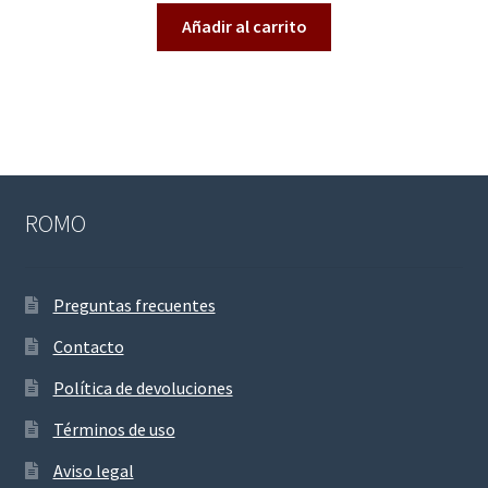
2.47
Añadir al carrito
de 5
ROMO
Preguntas frecuentes
Contacto
Política de devoluciones
Términos de uso
Aviso legal