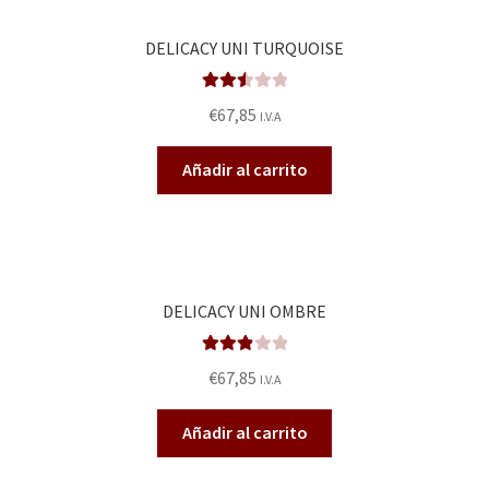
DELICACY UNI TURQUOISE
Valora
€
67,85
I.V.A
do en
2.58
Añadir al carrito
de 5
DELICACY UNI OMBRE
Valorad
€
67,85
I.V.A
o en
2.92
de
Añadir al carrito
5