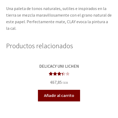
Una paleta de tonos naturales, sutiles e inspirados en la
tierra se mezcla maravillosamente con el grano natural de
este papel. Perfectamente mate, CLAY evoca la pintura a
la cal.
Productos relacionados
DELICACY UNI LICHEN
Valorado
€
67,85
I.V.A
en
3.40
de 5
Añadir al carrito