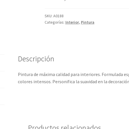
do
1.5
SKU:
A0188
0
Categorías:
Interior
,
Pintura
sob
re 5
bas
ado
en
Descripción
pun
tuac
Pintura de máxima calidad para interiores. Formulada es
ion
colores intensos. Personifica la suavidad en la decoració
es
de
clie
ntes
Productos relacionados