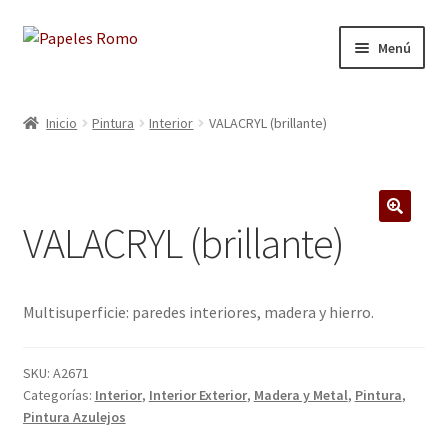
Ir
Ir
Menú
a
al
la
contenido
Inicio
navegación
Inicio
Pintura
Interior
VALACRYL (brillante)
Aviso legal
Blog
VALACRYL (brillante)
🔍
Carrito
Colecciones
Multisuperficie: paredes interiores, madera y hierro.
Contacto
SKU:
A2671
Categorías:
Interior
,
Interior Exterior
,
Madera y Metal
,
Pintura
,
Donde Estamos
Pintura Azulejos