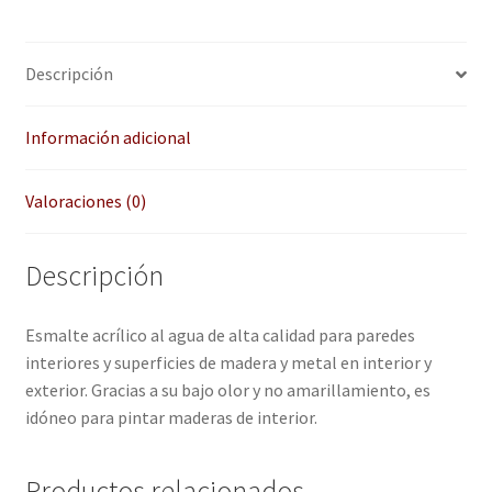
Enmarcación
Descripción
Finalizar compra
Más información sobre las cookies
Información adicional
Mi cuenta
Valoraciones (0)
Política de cookies
Descripción
Política de devoluciones
Esmalte acrílico al agua de alta calidad para paredes
interiores y superficies de madera y metal en interior y
Política de privacidad
exterior. Gracias a su bajo olor y no amarillamiento, es
idóneo para pintar maderas de interior.
Preguntas frecuentes
Productos relacionados
QUÉ OFRECEMOS