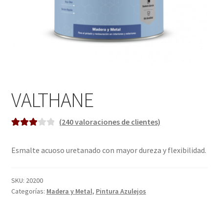
Enmarcación
Finalizar compra
Más información sobre las cookies
Mi cuenta
VALTHANE
Política de cookies
(
240
valoraciones de clientes)
Valorad
3
Política de devoluciones
o
3.00
Esmalte acuoso uretanado con mayor dureza y flexibilidad.
sobre 5
Política de privacidad
basado
SKU:
20200
en
Categorías:
Madera y Metal
,
Pintura Azulejos
Preguntas frecuentes
puntuac
iones de