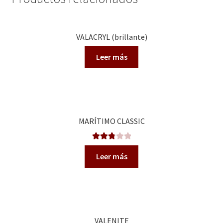
VALACRYL (brillante)
Leer más
MARÍTIMO CLASSIC
Valorad
Leer más
o en
2.86
de
5
VALENITE