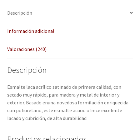
QUÉ OFRECEMOS
clientes
Descripción
Quienes somos
Información adicional
Términos de uso
Valoraciones (240)
Tienda
Tu Proyecto
Descripción
Esmalte laca acrílico satinado de primera calidad, con
secado muy rápido, para madera y metal de interior y
exterior. Basado enuna novedosa formilación enriquecida
con poliuretano, este esmalte acuoo ofrece excelente
lacado y cubrición, de alta durabilidad.
Productos relacionados