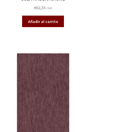
€
62,55
I.V.A
Añadir al carrito