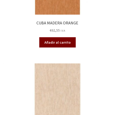
CUBA MADERA ORANGE
€
62,55
I.V.A
Añadir al carrito