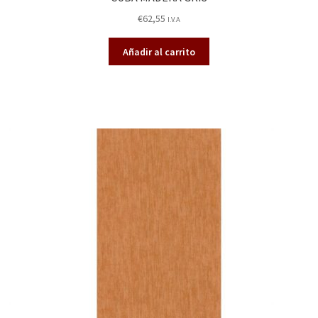
€
62,55
I.V.A
Añadir al carrito