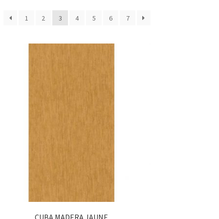
1
2
3
4
5
6
7
CUBA MADERA JAUNE