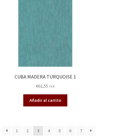
CUBA MADERA TURQUOISE 1
€
62,55
I.V.A
Añadir al carrito
1
2
3
4
5
6
7