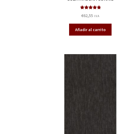
Valorado en
€
62,55
I.V.A
5.00
de 5
Añadir al carrito