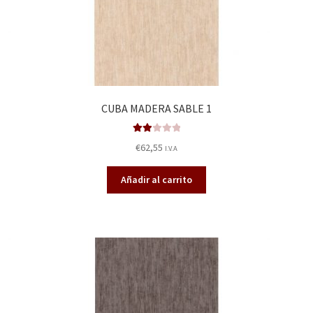
CUBA MADERA SABLE 1
Valor
€
62,55
I.V.A
ado
en
Añadir al carrito
2.00
de 5